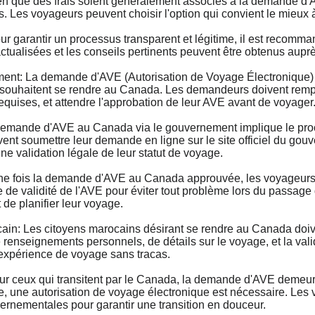
que des frais soient généralement associés à la demande d'AVE
s. Les voyageurs peuvent choisir l'option qui convient le mieux à
r garantir un processus transparent et légitime, il est recom
 actualisées et les conseils pertinents peuvent être obtenus aup
: La demande d'AVE (Autorisation de Voyage Électronique) 
 souhaitent se rendre au Canada. Les demandeurs doivent remplir
requises, et attendre l'approbation de leur AVE avant de voyager
nde d'AVE au Canada via le gouvernement implique le process
nt soumettre leur demande en ligne sur le site officiel du gouve
ne validation légale de leur statut de voyage.
fois la demande d'AVE au Canada approuvée, les voyageurs doiv
de de validité de l'AVE pour éviter tout problème lors du passage
 de planifier leur voyage.
: Les citoyens marocains désirant se rendre au Canada doiv
 renseignements personnels, de détails sur le voyage, et la vali
e expérience de voyage sans tracas.
 ceux qui transitent par le Canada, la demande d'AVE demeure
e, une autorisation de voyage électronique est nécessaire. Les
nementales pour garantir une transition en douceur.