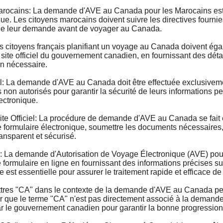
cains: La demande d'AVE au Canada pour les Marocains est u
que. Les citoyens marocains doivent suivre les directives fourni
n de leur demande avant de voyager au Canada.
itoyens français planifiant un voyage au Canada doivent ég
e site officiel du gouvernement canadien, en fournissant des déta
on nécessaire.
 La demande d'AVE au Canada doit être effectuée exclusivement
 non autorisés pour garantir la sécurité de leurs informations p
ectronique.
Officiel: La procédure de demande d'AVE au Canada se fait ent
ormulaire électronique, soumettre les documents nécessaires, et
ransparent et sécurisé.
 demande d'Autorisation de Voyage Électronique (AVE) pour le
ormulaire en ligne en fournissant des informations précises sur l
 est essentielle pour assurer le traitement rapide et efficace d
s "CA" dans le contexte de la demande d'AVE au Canada peuven
er que le terme "CA" n'est pas directement associé à la deman
par le gouvernement canadien pour garantir la bonne progressio