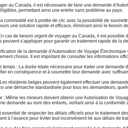
 au Canada, il est nécessaire de faire une demande d'Autoris
 éligibles, permettant ainsi une entrée sans problème au pays.
commodité est à portée de clic avec la possibilité de soumet
geurs une solution rapide et efficace, éliminant ainsi le besoin
as de besoin urgent de voyager au Canada, il est possible de
s peuvent s'appliquer pour garantir un traitement rapide de la 
ication de la demande d'Autorisation de Voyage Électronique var
ement choisis. Il est important de consulter les informations offi
mps : La durée totale nécessaire pour traiter une demande d'
fier en conséquence et à soumettre leur demande avec suffisa
es résidents belges peuvent également effectuer une demand
nsi une démarche standardisée pour tous les demandeurs, quelle 
 Même les mineurs doivent obtenir une Autorisation de Voyage
ne demande au nom des enfants, veillant ainsi à la conformité 
essentiel de respecter les délais officiels pour le traitement
 à l'avance pour éviter tout inconvénient lié aux délais de tra