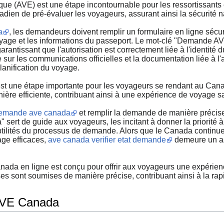
que (AVE) est une étape incontournable pour les ressortissants
ien de pré-évaluer les voyageurs, assurant ainsi la sécurité na
a
, les demandeurs doivent remplir un formulaire en ligne sécur
oyage et les informations du passeport. Le mot-clé "Demande A
antissant que l'autorisation est correctement liée à l'identité d
sur les communications officielles et la documentation liée à l'
anification du voyage.
st une étape importante pour les voyageurs se rendant au Canad
ière efficiente, contribuant ainsi à une expérience de voyage s
emande ave canada
et remplir la demande de manière précise
rt de guide aux voyageurs, les incitant à donner la priorité à c
btilités du processus de demande. Alors que le Canada continu
age efficaces,
ave canada verifier etat demande
demeure un asp
 en ligne est conçu pour offrir aux voyageurs une expérience f
ises sont soumises de manière précise, contribuant ainsi à la ra
AVE Canada