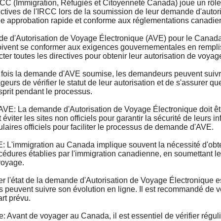
(Immigration, Réfugiés et Citoyenneté Canada) joue un rôle 
ctives de l'IRCC lors de la soumission de leur demande d'autor
une approbation rapide et conforme aux réglementations canadie
'Autorisation de Voyage Électronique (AVE) pour le Canada e
ivent se conformer aux exigences gouvernementales en remplissa
cter toutes les directives pour obtenir leur autorisation de voyag
is la demande d'AVE soumise, les demandeurs peuvent suivre l
s de vérifier le statut de leur autorisation et de s'assurer que
esprit pendant le processus.
La demande d'Autorisation de Voyage Électronique doit être e
iter les sites non officiels pour garantir la sécurité de leurs
mulaires officiels pour faciliter le processus de demande d'AVE.
'immigration au Canada implique souvent la nécessité d'obten
édures établies par l'immigration canadienne, en soumettant leur
voyage.
l'état de la demande d'Autorisation de Voyage Électronique est
uvent suivre son évolution en ligne. Il est recommandé de vér
rt prévu.
Avant de voyager au Canada, il est essentiel de vérifier régul