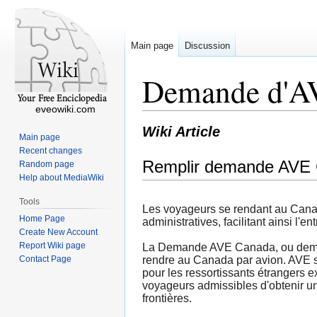
Main page
Discussion
Demande d'AV
eveowiki.com
Wiki Article
Main page
Recent changes
Remplir demande AVE
Random page
Help about MediaWiki
Tools
Les voyageurs se rendant au Canad
Home Page
administratives, facilitant ainsi l'
Create New Account
Report Wiki page
La Demande AVE Canada, ou demand
Contact Page
rendre au Canada par avion. AVE sig
pour les ressortissants étrangers
voyageurs admissibles d'obtenir une
frontières.