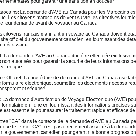
nementales pour garantir une transition en douceur.
cains: La demande d'AVE au Canada pour les Marocains est u
que. Les citoyens marocains doivent suivre les directives fourni
n de leur demande avant de voyager au Canada.
itoyens français planifiant un voyage au Canada doivent ég
e site officiel du gouvernement canadien, en fournissant des déta
on nécessaire.
 La demande d'AVE au Canada doit être effectuée exclusivement
 non autorisés pour garantir la sécurité de leurs informations p
ectronique.
Officiel: La procédure de demande d'AVE au Canada se fait ent
ormulaire électronique, soumettre les documents nécessaires, et
ransparent et sécurisé.
 demande d'Autorisation de Voyage Électronique (AVE) pour le
ormulaire en ligne en fournissant des informations précises sur l
 est essentielle pour assurer le traitement rapide et efficace d
s "CA" dans le contexte de la demande d'AVE au Canada peuven
er que le terme "CA" n'est pas directement associé à la deman
par le gouvernement canadien pour garantir la bonne progressio