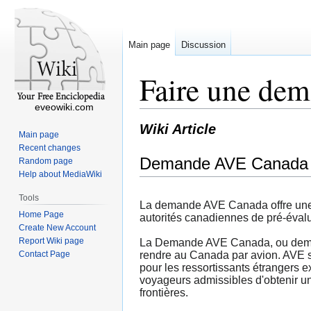
Main page
Discussion
Faire une de
eveowiki.com
Wiki Article
Main page
Recent changes
Demande AVE Canada
Random page
Help about MediaWiki
Tools
La demande AVE Canada offre une s
Home Page
autorités canadiennes de pré-évaluer
Create New Account
Report Wiki page
La Demande AVE Canada, ou demand
Contact Page
rendre au Canada par avion. AVE sig
pour les ressortissants étrangers
voyageurs admissibles d'obtenir une
frontières.