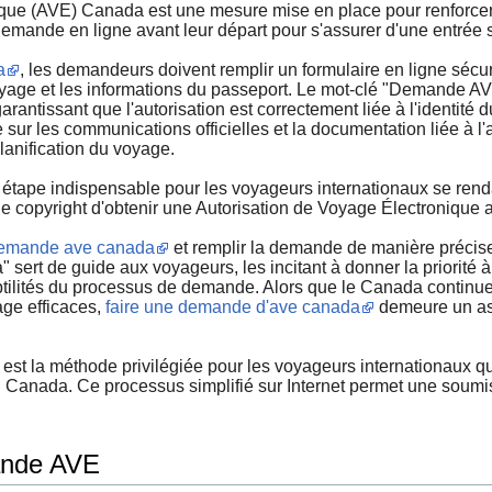
que (AVE) Canada est une mesure mise en place pour renforcer la 
demande en ligne avant leur départ pour s'assurer d'une entré
a
, les demandeurs doivent remplir un formulaire en ligne sécur
oyage et les informations du passeport. Le mot-clé "Demande A
antissant que l'autorisation est correctement liée à l'identité d
sur les communications officielles et la documentation liée à l'
anification du voyage.
étape indispensable pour les voyageurs internationaux se ren
 copyright d'obtenir une Autorisation de Voyage Électronique ava
emande ave canada
et remplir la demande de manière précise
rt de guide aux voyageurs, les incitant à donner la priorité à c
btilités du processus de demande. Alors que le Canada continu
age efficaces,
faire une demande d'ave canada
demeure un asp
t la méthode privilégiée pour les voyageurs internationaux qui
 Canada. Ce processus simplifié sur Internet permet une soumissi
ande AVE