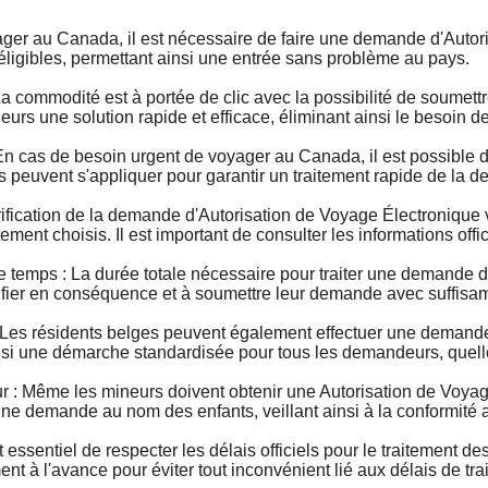
 au Canada, il est nécessaire de faire une demande d'Autoris
 éligibles, permettant ainsi une entrée sans problème au pays.
commodité est à portée de clic avec la possibilité de soumet
geurs une solution rapide et efficace, éliminant ainsi le besoin
as de besoin urgent de voyager au Canada, il est possible de
s peuvent s'appliquer pour garantir un traitement rapide de la 
ication de la demande d'Autorisation de Voyage Électronique var
ement choisis. Il est important de consulter les informations offi
mps : La durée totale nécessaire pour traiter une demande d'
fier en conséquence et à soumettre leur demande avec suffisa
es résidents belges peuvent également effectuer une demand
nsi une démarche standardisée pour tous les demandeurs, quelle 
 Même les mineurs doivent obtenir une Autorisation de Voyage
ne demande au nom des enfants, veillant ainsi à la conformité 
essentiel de respecter les délais officiels pour le traitement
 à l'avance pour éviter tout inconvénient lié aux délais de tra