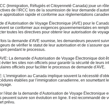
(Immigration, Réfugiés et Citoyenneté Canada) joue un rôle 
ctives de l'IRCC lors de la soumission de leur demande d'autor
une approbation rapide et conforme aux réglementations canadie
'Autorisation de Voyage Électronique (AVE) pour le Canada e
ivent se conformer aux exigences gouvernementales en remplissa
cter toutes les directives pour obtenir leur autorisation de voyag
is la demande d'AVE soumise, les demandeurs peuvent suivre l
s de vérifier le statut de leur autorisation et de s'assurer que
esprit pendant le processus.
La demande d'Autorisation de Voyage Électronique doit être e
iter les sites non officiels pour garantir la sécurité de leurs
mulaires officiels pour faciliter le processus de demande d'AVE.
'immigration au Canada implique souvent la nécessité d'obten
édures établies par l'immigration canadienne, en soumettant leur
voyage.
l'état de la demande d'Autorisation de Voyage Électronique est
uvent suivre son évolution en ligne. Il est recommandé de vér
rt prévu.