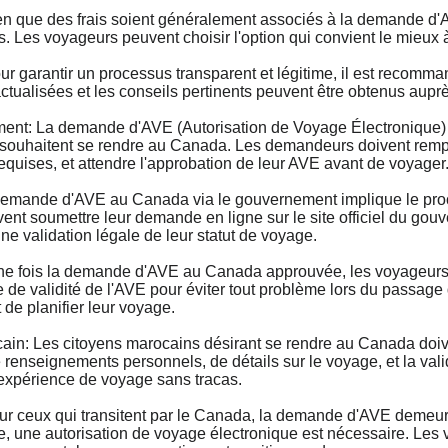
que des frais soient généralement associés à la demande d'AVE
s. Les voyageurs peuvent choisir l'option qui convient le mieux à
r garantir un processus transparent et légitime, il est recom
 actualisées et les conseils pertinents peuvent être obtenus aup
: La demande d'AVE (Autorisation de Voyage Électronique) 
 souhaitent se rendre au Canada. Les demandeurs doivent remplir
requises, et attendre l'approbation de leur AVE avant de voyager
nde d'AVE au Canada via le gouvernement implique le process
nt soumettre leur demande en ligne sur le site officiel du gouve
ne validation légale de leur statut de voyage.
fois la demande d'AVE au Canada approuvée, les voyageurs doiv
de de validité de l'AVE pour éviter tout problème lors du passage
 de planifier leur voyage.
: Les citoyens marocains désirant se rendre au Canada doiv
 renseignements personnels, de détails sur le voyage, et la vali
e expérience de voyage sans tracas.
 ceux qui transitent par le Canada, la demande d'AVE demeure
e, une autorisation de voyage électronique est nécessaire. Les